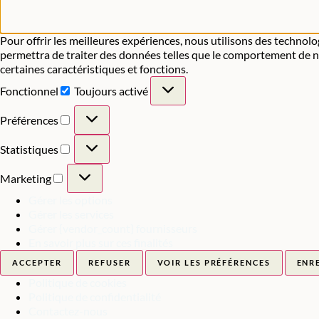
Pour offrir les meilleures expériences, nous utilisons des technolo
permettra de traiter des données telles que le comportement de nav
certaines caractéristiques et fonctions.
Fonctionnel
Toujours activé
Préférences
Statistiques
Marketing
Gérer les options
Gérer les services
Gérer {vendor_count} fournisseurs
En savoir plus sur ces finalités
ACCEPTER
REFUSER
VOIR LES PRÉFÉRENCES
ENR
Politique de cookies
Politique de confidentialité
Contactez-nous