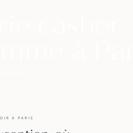
rie casher
amme à Par
mais vécu.
DÉCOUVRIR
OIR À PARIS