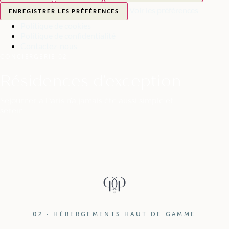
Voir les préférences
ENREGISTRER LES PRÉFÉRENCES
Politique de cookies
Politique de confidentialité
Contactez-nous
CONCIERGERIE
·
02
Résidences d'exception
Séjourner à Paris n'a jamais été aussi simple et
serein.
02 · HÉBERGEMENTS HAUT DE GAMME