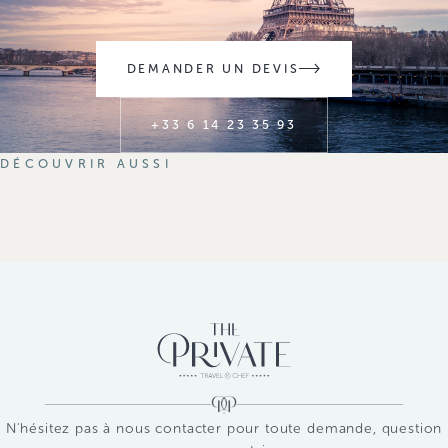
DEMANDER UN DEVIS
+33 6 14 23 35 93
03
04
DÉCOUVRIR AUSSI
Chefs privés à
05
Cashérisation de
domicile
Matériel casher &
cuisine
courses
N'hésitez pas à nous contacter pour toute demande, question