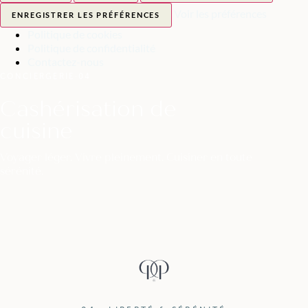
Voir les préférences
ENREGISTRER LES PRÉFÉRENCES
Politique de cookies
Politique de confidentialité
Contactez-nous
CONCIERGERIE
·
04
Cashérisation de
cuisine
Voyager léger. Vivre pleinement. Cuisiner en toute
sérénité.