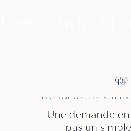
CONCIERGERIE
·
09
Demande en 
3 lettres pour une vie : OUI.
09 · QUAND PARIS DEVIENT LE TÉ
Une demande en 
pas un simpl