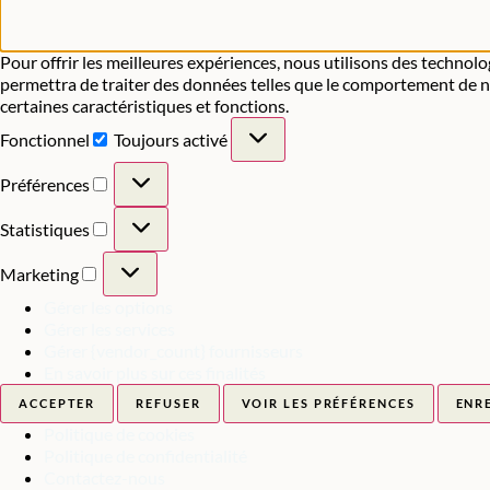
Pour offrir les meilleures expériences, nous utilisons des technolo
permettra de traiter des données telles que le comportement de nav
certaines caractéristiques et fonctions.
Fonctionnel
Toujours activé
Préférences
Statistiques
Marketing
Gérer les options
Gérer les services
Gérer {vendor_count} fournisseurs
En savoir plus sur ces finalités
ACCEPTER
REFUSER
VOIR LES PRÉFÉRENCES
ENR
Politique de cookies
Politique de confidentialité
Contactez-nous