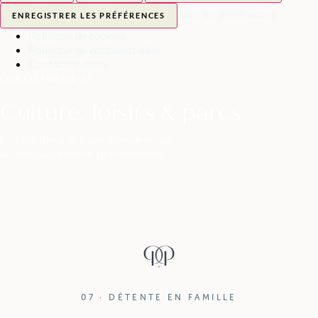
Voir les préférences
ENREGISTRER LES PRÉFÉRENCES
Politique de cookies
Politique de confidentialité
Contactez-nous
CONCIERGERIE
·
07
Culture, loisirs & parcs
Le charme à la française, avec un
accompagnement personnalisé.
07 · DÉTENTE EN FAMILLE