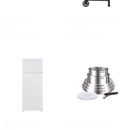
Lit parapluie
Barbecue gaz – 4 personnes
40,00
€
130,00
€
Ajouter au panier
Ajouter au panier
Réfrigérateur 200L
Kit casserole – Bassari