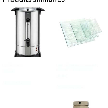
Koumkoum
Pack assiettes & couverts
Bassari – 8 personnes
70,00
€
60,00
€
Ajouter au panier
Ajouter au panier