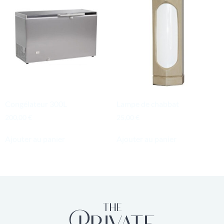
Congélateur 300L
Lampe de chabbat
200,00
€
25,00
€
Ajouter au panier
Ajouter au panier