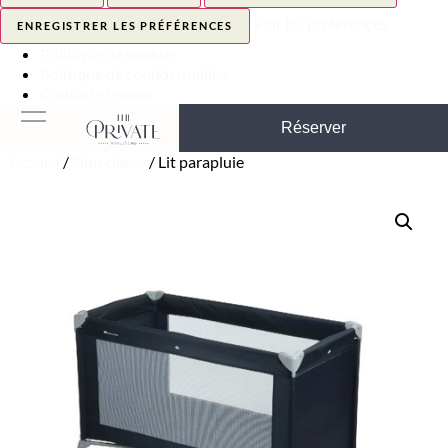
Voir les préférences
ENREGISTRER LES PRÉFÉRENCES
Politique de cookies
Politique de confidentialité
Contactez-nous
Réserver
Accueil
/
Non classé
/ Lit parapluie