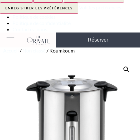
Voir les préférences
ENREGISTRER LES PRÉFÉRENCES
Politique de cookies
Politique de confidentialité
Contactez-nous
Réserver
Accueil
/
Non classé
/ Koumkoum